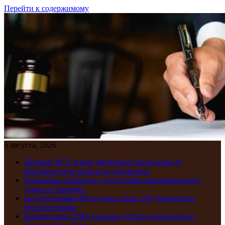
Перейти к содержимому
6 августа, 2026
Шуваев: ВСУ вдвое увеличили число атак на
Белгородскую область за два месяца
Военкоры сообщили о подготовке массированного
удара по Украине
Над регионами РФ за день сбили 245 украинских
беспилотников
Конгрессмен США раскрыл детали переговоров с