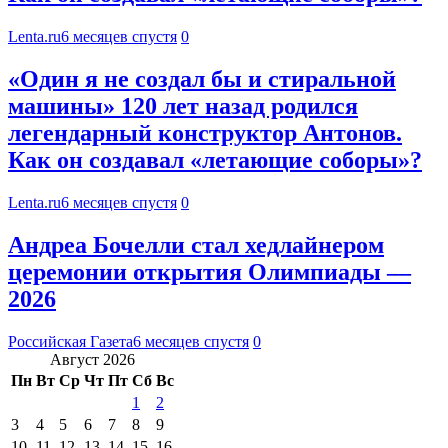
Lenta.ru
6 месяцев спустя
0
«Один я не создал бы и стиральной
машины» 120 лет назад родился
легендарный конструктор Антонов.
Как он создавал «летающие соборы»?
Lenta.ru
6 месяцев спустя
0
Андреа Бочелли стал хедлайнером
церемонии открытия Олимпиады —
2026
Российская Газета
6 месяцев спустя
0
Август 2026
Пн
Вт
Ср
Чт
Пт
Сб
Вс
1
2
3
4
5
6
7
8
9
10
11
12
13
14
15
16