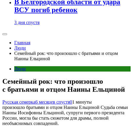
В Белгородской области от удара
ВСУ погиб ребенок
3 дня спустя
Главная
Люди
Семейный рок: что произошло с братьями и отцом
Наины Ельциной
Люди
Семейный рок: что произошло
с братьями и отцом Наины Ельциной
Русская семерка
6 месяцев спустя
0
1 минуты
произошло братьями и отцом Наины Ельциной Судьба семьи
Наины Иосифовны Ельциной, супруги первого президента
России, могла бы стать сюжетом для драмы, полной
необъяснимых совпадений.