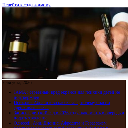
Перейти к содержимому
7 августа, 2026
JAMA : серьезный вред экранов для психики детей не
подтвержден
Психолог Абравитова рассказала, почему опасно
сдерживать слезы
Запись в детский сад в 2026 году: как встать в очередь и
подать заявление
Одиссей, Аид, Дионис, Афродита и Гера: зачем