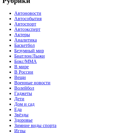
Рубрики
Автоновости
Автособытия
Автоспорт
Автоэксперт
Актеры
Аналитика
Баскетбол
Безумный мир
Биатлон/Лыжи
Бокс/MMA
В мире
В России
Вещи
Военные новости
Волейбол
Гаджеты
Дети
Дом и сад
Еда
Звёзды
Здоровье
Зимние виды спорта
Игры