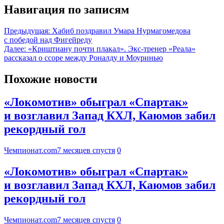
Навигация по записям
Предыдущая:
Хабиб поздравил Умара Нурмагомедова
с победой над Фигейреду
Далее:
«Криштиану почти плакал». Экс-тренер «Реала»
рассказал о ссоре между Роналду и Моуринью
Похожие новости
«Локомотив» обыграл «Спартак»
и возглавил Запад КХЛ, Каюмов забил
рекордный гол
Чемпионат.com
7 месяцев спустя
0
«Локомотив» обыграл «Спартак»
и возглавил Запад КХЛ, Каюмов забил
рекордный гол
Чемпионат.com
7 месяцев спустя
0