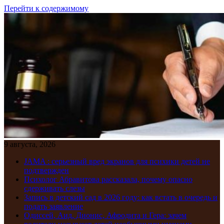
Перейти к содержимому
9 августа, 2026
JAMA : серьезный вред экранов для психики детей не
подтвержден
Психолог Абравитова рассказала, почему опасно
сдерживать слезы
Запись в детский сад в 2026 году: как встать в очередь и
подать заявление
Одиссей, Аид, Дионис, Афродита и Гера: зачем