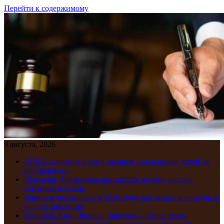
Перейти к содержимому
9 августа, 2026
JAMA : серьезный вред экранов для психики детей не
подтвержден
Психолог Абравитова рассказала, почему опасно
сдерживать слезы
Запись в детский сад в 2026 году: как встать в очередь и
подать заявление
Одиссей, Аид, Дионис, Афродита и Гера: зачем