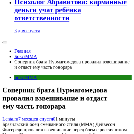
Психолог Абравитова: карманные
деньги учат ребёнка
ответственности
3 дня спустя
Главная
Бокс/MMA
Соперник брата Нурмагомедова провалил взвешивание
и отдаст ему часть гонорара
Бокс/MMA
Соперник брата Нурмагомедова
провалил взвешивание и отдаст
ему часть гонорара
Lenta.ru
7 месяцев спустя
0
1 минуты
Бразильский боец смешанного стиля (ММА) Дейвесон
Фигередо провалил взвешивание перед боем с россиянином