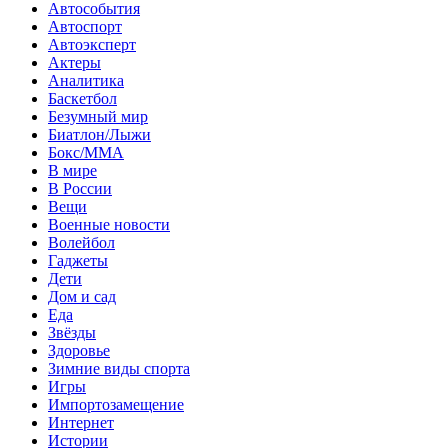
Автособытия
Автоспорт
Автоэксперт
Актеры
Аналитика
Баскетбол
Безумный мир
Биатлон/Лыжи
Бокс/MMA
В мире
В России
Вещи
Военные новости
Волейбол
Гаджеты
Дети
Дом и сад
Еда
Звёзды
Здоровье
Зимние виды спорта
Игры
Импортозамещение
Интернет
Истории