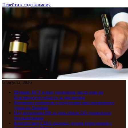
Перейти к содержимому
6 августа, 2026
Шуваев: ВСУ вдвое увеличили число атак на
Белгородскую область за два месяца
Военкоры сообщили о подготовке массированного
удара по Украине
Над регионами РФ за день сбили 245 украинских
беспилотников
Конгрессмен США раскрыл детали переговоров с