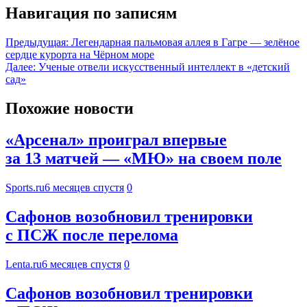
Навигация по записям
Предыдущая:
Легендарная пальмовая аллея в Гагре — зелёное
сердце курорта на Чёрном море
Далее:
Ученые отвели искусственный интеллект в «детский
сад»
Похожие новости
«Арсенал» проиграл впервые
за 13 матчей — «МЮ» на своем поле
Sports.ru
6 месяцев спустя
0
Сафонов возобновил тренировки
с ПСЖ после перелома
Lenta.ru
6 месяцев спустя
0
Сафонов возобновил тренировки