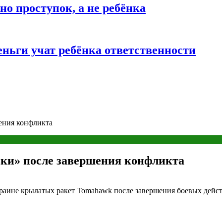
о проступок, а не ребёнка
ньги учат ребёнка ответственности
ения конфликта
ки» после завершения конфликта
ине крылатых ракет Tomahawk после завершения боевых действ