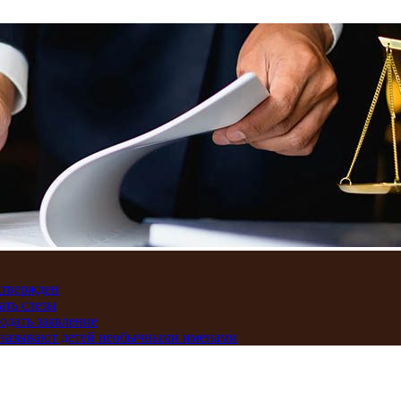
дтвержден
ать слезы
подать заявление
и называют детей необычными именами