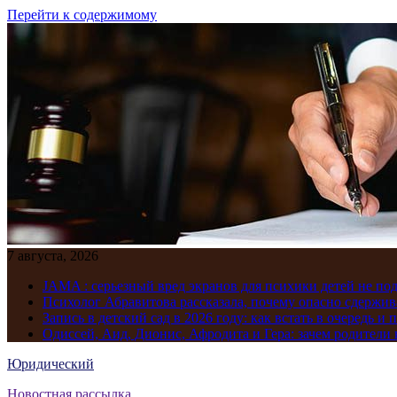
Перейти к содержимому
7 августа, 2026
JAMA : серьезный вред экранов для психики детей не по
Психолог Абравитова рассказала, почему опасно сдержив
Запись в детский сад в 2026 году: как встать в очередь и 
Одиссей, Аид, Дионис, Афродита и Гера: зачем родител
Юридический
Новостная рассылка