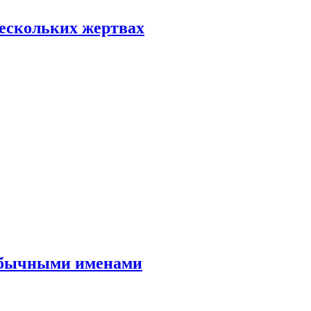
нескольких жертвах
еобычными именами