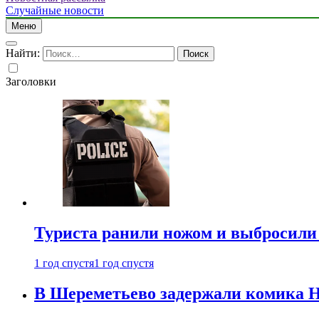
Случайные новости
Меню
Найти:
Заголовки
Туриста ранили ножом и выбросили
1 год спустя
1 год спустя
В Шереметьево задержали комика Н