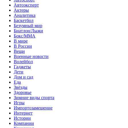
Автоэксперт
Актеры
Аналитика
Баскетбол
Безумный мир
Биатлон/Лыжи
Бокс/MMA
В мире
В России
Вещи
Военные новости
Волейбол
Гаджеты
Дети
Дом и сад
Еда
Звёзды
Здоровье
Зимние виды спорта
Игры
Импортозамещение
Интернет
Истории
Компании