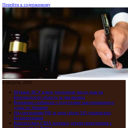
Перейти к содержимому
6 августа, 2026
Шуваев: ВСУ вдвое увеличили число атак на
Белгородскую область за два месяца
Военкоры сообщили о подготовке массированного
удара по Украине
Над регионами РФ за день сбили 245 украинских
беспилотников
Конгрессмен США раскрыл детали переговоров с