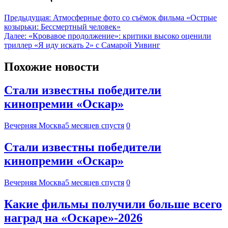
Предыдущая:
Атмосферные фото со съёмок фильма «Острые
козырьки: Бессмертный человек»
Далее:
«Кровавое продолжение»: критики высоко оценили
триллер «Я иду искать 2» с Самарой Уивинг
Похожие новости
Стали известны победители
кинопремии «Оскар»
Вечерняя Москва
5 месяцев спустя
0
Стали известны победители
кинопремии «Оскар»
Вечерняя Москва
5 месяцев спустя
0
Какие фильмы получили больше всего
наград на «Оскаре»-2026