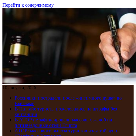
Перейти к содержимому
10 августа, 2026
Россиянки пострадали после «интимного душа» во
Вьетнаме
В Паттайе туристы пожаловались на штрафы без
квитанций
В АТОР не зафиксировали массовых жалоб на
пятизвёздочные отели Египта
АТОР: массового вывоза туристов из-за тайфуна