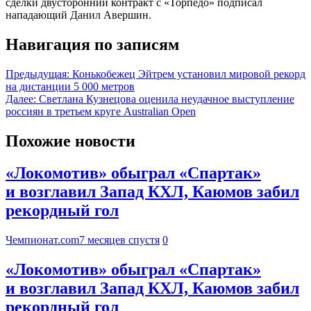
сделки двусторонний контракт с «Торпедо» подписал
нападающий Данил Авершин.
Навигация по записям
Предыдущая:
Конькобежец Эйтрем установил мировой рекорд
на дистанции 5 000 метров
Далее:
Светлана Кузнецова оценила неудачное выступление
россиян в третьем круге Australian Open
Похожие новости
«Локомотив» обыграл «Спартак»
и возглавил Запад КХЛ, Каюмов забил
рекордный гол
Чемпионат.com
7 месяцев спустя
0
«Локомотив» обыграл «Спартак»
и возглавил Запад КХЛ, Каюмов забил
рекордный гол