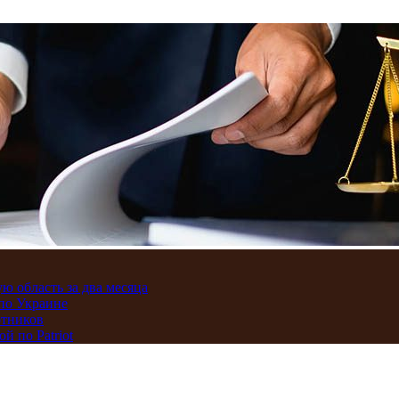
ю область за два месяца
по Украине
отников
 по Patriot