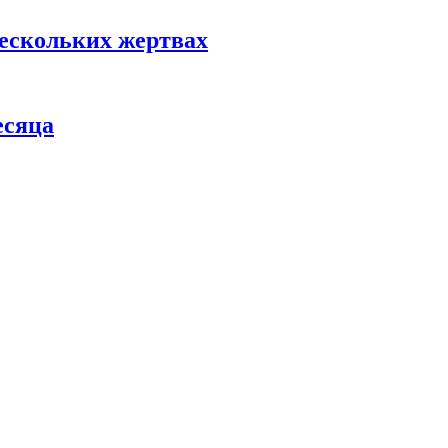
нескольких жертвах
есяца