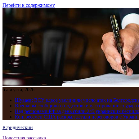
Перейти к содержимому
6 августа, 2026
Шуваев: ВСУ вдвое увеличили число атак на Белгородску
Военкоры сообщили о подготовке массированного удара 
Над регионами РФ за день сбили 245 украинских беспил
Конгрессмен США раскрыл детали переговоров с Украиной
Юридический
Новостная рассылка