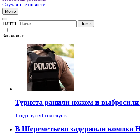
Случайные новости
Меню
Найти:
Заголовки
Туриста ранили ножом и выбросили
1 год спустя
1 год спустя
В Шереметьево задержали комика Н