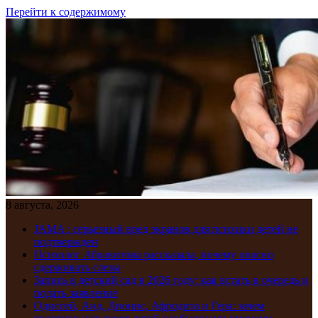
Перейти к содержимому
8 августа, 2026
JAMA : серьезный вред экранов для психики детей не
подтвержден
Психолог Абравитова рассказала, почему опасно
сдерживать слезы
Запись в детский сад в 2026 году: как встать в очередь и
подать заявление
Одиссей, Аид, Дионис, Афродита и Гера: зачем