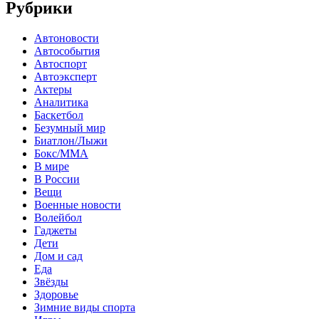
Рубрики
Автоновости
Автособытия
Автоспорт
Автоэксперт
Актеры
Аналитика
Баскетбол
Безумный мир
Биатлон/Лыжи
Бокс/MMA
В мире
В России
Вещи
Военные новости
Волейбол
Гаджеты
Дети
Дом и сад
Еда
Звёзды
Здоровье
Зимние виды спорта