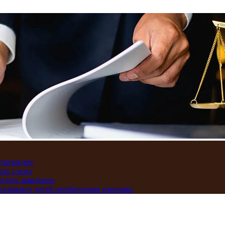
дтвержден
ать слезы
подать заявление
и называют детей необычными именами