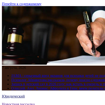
Перейти к содержимому
7 августа, 2026
JAMA : серьезный вред экранов для психики детей не по
Психолог Абравитова рассказала, почему опасно сдержив
Запись в детский сад в 2026 году: как встать в очередь и 
Одиссей, Аид, Дионис, Афродита и Гера: зачем родител
Юридический
Новостная рассылка