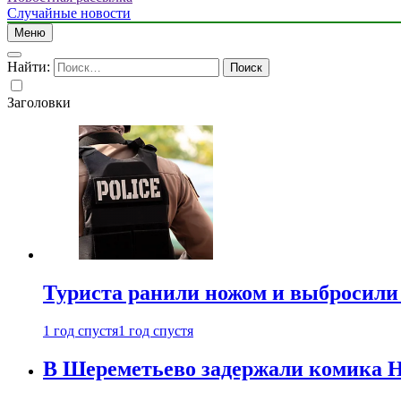
Случайные новости
Меню
Найти:
Заголовки
Туриста ранили ножом и выбросили
1 год спустя
1 год спустя
В Шереметьево задержали комика Н