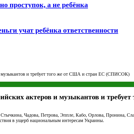
о проступок, а не ребёнка
ньги учат ребёнка ответственности
и музыкантов и требует того же от США и стран ЕС (СПИСОК)
сийских актеров и музыкантов и требуе
Стычкина, Чадова, Петрова, Эппле, Кабо, Орлова, Пронина, Сл
йствия в ущерб национальным интересам Украины.