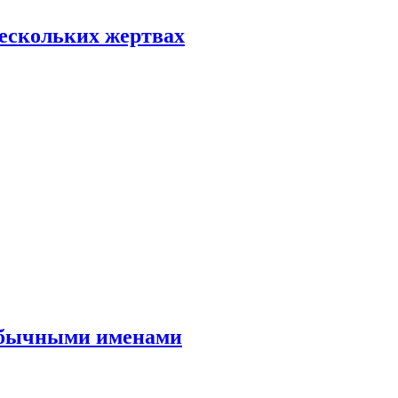
нескольких жертвах
еобычными именами