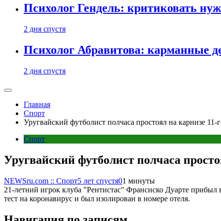
Психолог Гендель: критиковать нужн
2 дня спустя
Психолог Абравитова: карманные де
2 дня спустя
Главная
Спорт
Уругвайский футболист полчаса простоял на карнизе 11-го
Спорт
Уругвайский футболист полчаса простоя
NEWSru.com :: Спорт
5 лет спустя
0
1 минуты
21-летний игрок клуба "Рентистас" Франсиско Дуарте прибыл 
тест на коронавирус и был изолирован в номере отеля.
Навигация по записям