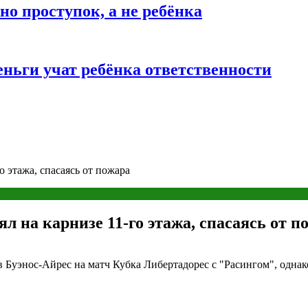
о проступок, а не ребёнка
ньги учат ребёнка ответственности
 этажа, спасаясь от пожара
л на карнизе 11-го этажа, спасаясь от п
в Буэнос-Айрес на матч Кубка Либертадорес с "Расингом", одна