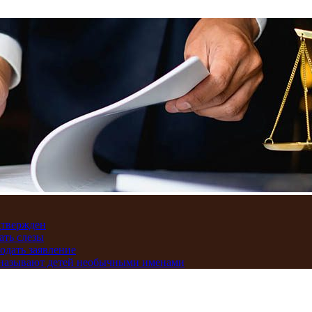
дтвержден
ать слезы
подать заявление
и называют детей необычными именами