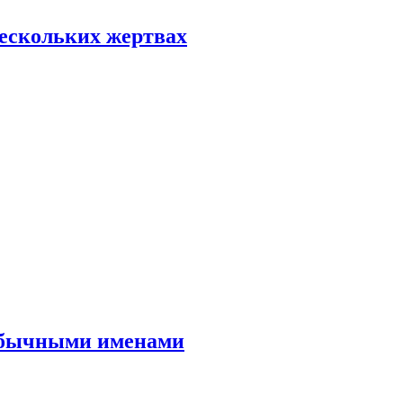
нескольких жертвах
еобычными именами