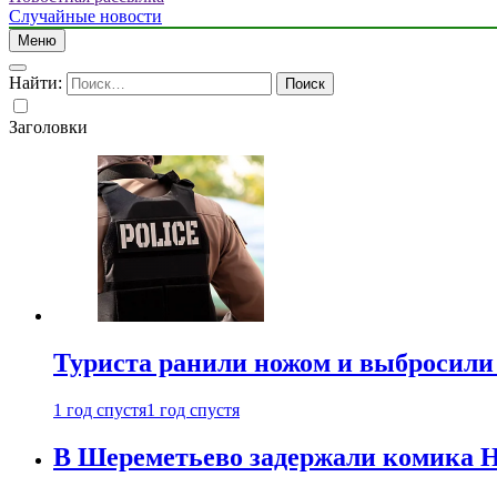
Случайные новости
Меню
Найти:
Заголовки
Туриста ранили ножом и выбросили
1 год спустя
1 год спустя
В Шереметьево задержали комика Н