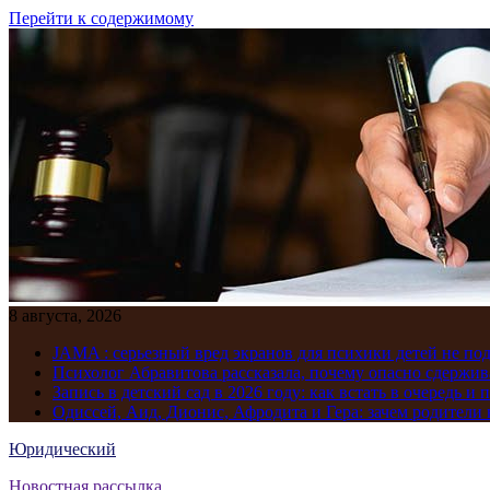
Перейти к содержимому
8 августа, 2026
JAMA : серьезный вред экранов для психики детей не по
Психолог Абравитова рассказала, почему опасно сдержив
Запись в детский сад в 2026 году: как встать в очередь и 
Одиссей, Аид, Дионис, Афродита и Гера: зачем родител
Юридический
Новостная рассылка