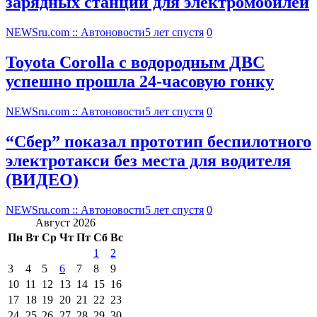
зарядных станций для электромобилей
NEWSru.com :: Автоновости
5 лет спустя
0
Toyota Corolla с водородным ДВС
успешно прошла 24-часовую гонку
NEWSru.com :: Автоновости
5 лет спустя
0
“Сбер” показал прототип беспилотного
электротакси без места для водителя
(ВИДЕО)
NEWSru.com :: Автоновости
5 лет спустя
0
Август 2026
Пн
Вт
Ср
Чт
Пт
Сб
Вс
1
2
3
4
5
6
7
8
9
10
11
12
13
14
15
16
17
18
19
20
21
22
23
24
25
26
27
28
29
30