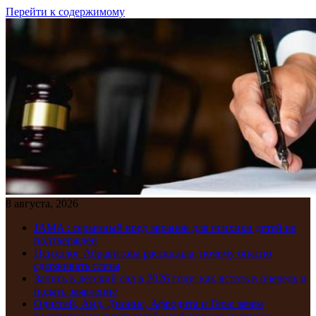
Перейти к содержимому
8 августа, 2026
JAMA : серьезный вред экранов для психики детей не
подтвержден
Психолог Абравитова рассказала, почему опасно
сдерживать слезы
Запись в детский сад в 2026 году: как встать в очередь и
подать заявление
Одиссей, Аид, Дионис, Афродита и Гера: зачем