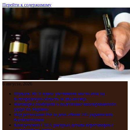
Перейти к содержимому
6 августа, 2026
Шуваев: ВСУ вдвое увеличили число атак на
Белгородскую область за два месяца
Военкоры сообщили о подготовке массированного
удара по Украине
Над регионами РФ за день сбили 245 украинских
беспилотников
Конгрессмен США раскрыл детали переговоров с