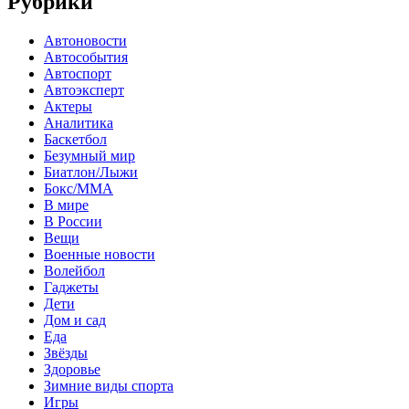
Рубрики
Автоновости
Автособытия
Автоспорт
Автоэксперт
Актеры
Аналитика
Баскетбол
Безумный мир
Биатлон/Лыжи
Бокс/MMA
В мире
В России
Вещи
Военные новости
Волейбол
Гаджеты
Дети
Дом и сад
Еда
Звёзды
Здоровье
Зимние виды спорта
Игры