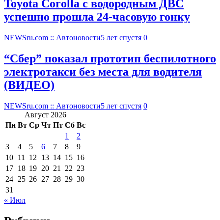
Toyota Corolla с водородным ДВС
успешно прошла 24-часовую гонку
NEWSru.com :: Автоновости
5 лет спустя
0
“Сбер” показал прототип беспилотного
электротакси без места для водителя
(ВИДЕО)
NEWSru.com :: Автоновости
5 лет спустя
0
Август 2026
Пн
Вт
Ср
Чт
Пт
Сб
Вс
1
2
3
4
5
6
7
8
9
10
11
12
13
14
15
16
17
18
19
20
21
22
23
24
25
26
27
28
29
30
31
« Июл