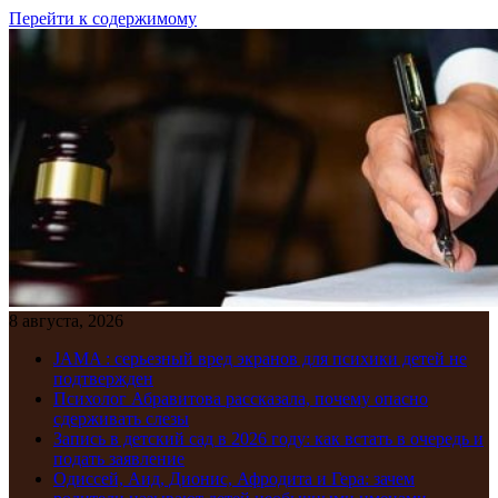
Перейти к содержимому
8 августа, 2026
JAMA : серьезный вред экранов для психики детей не
подтвержден
Психолог Абравитова рассказала, почему опасно
сдерживать слезы
Запись в детский сад в 2026 году: как встать в очередь и
подать заявление
Одиссей, Аид, Дионис, Афродита и Гера: зачем