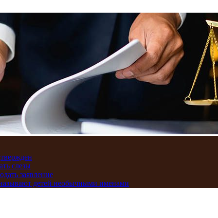
дтвержден
ать слезы
подать заявление
и называют детей необычными именами