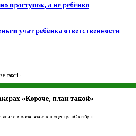
о проступок, а не ребёнка
ньги учат ребёнка ответственности
лан такой»
керах «Короче, план такой»
ставили в московском киноцентре «Октябрь».