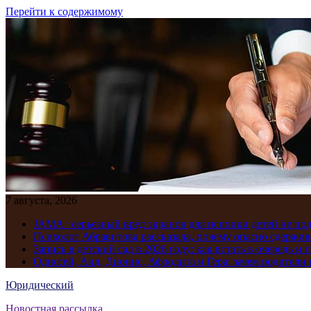
Перейти к содержимому
7 августа, 2026
JAMA : серьезный вред экранов для психики детей не по
Психолог Абравитова рассказала, почему опасно сдержив
Запись в детский сад в 2026 году: как встать в очередь и 
Одиссей, Аид, Дионис, Афродита и Гера: зачем родител
Юридический
Новостная рассылка