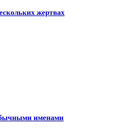
нескольких жертвах
еобычными именами