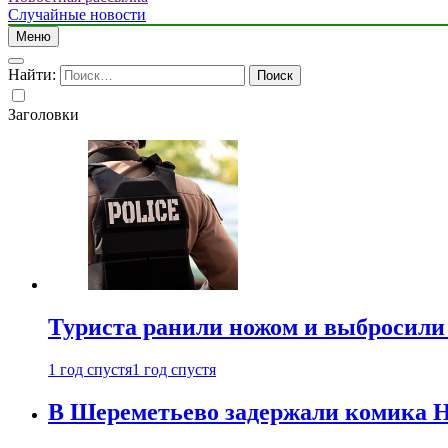
Случайные новости
Меню
Найти:
Заголовки
Туриста ранили ножом и выбросили
1 год спустя
1 год спустя
В Шереметьево задержали комика Н