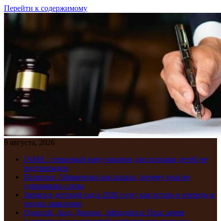
Перейти к содержимому
9 августа, 2026
JAMA : серьезный вред экранов для психики детей не
подтвержден
Психолог Абравитова рассказала, почему опасно
сдерживать слезы
Запись в детский сад в 2026 году: как встать в очередь и
подать заявление
Одиссей, Аид, Дионис, Афродита и Гера: зачем