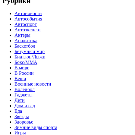
Рубрики
Автоновости
Автособытия
Автоспорт
Автоэксперт
Актеры
Аналитика
Баскетбол
Безумный мир
Биатлон/Лыжи
Бокс/MMA
В мире
В России
Вещи
Военные новости
Волейбол
Гаджеты
Дети
Дом и сад
Еда
Звёзды
Здоровье
Зимние виды спорта
Игры