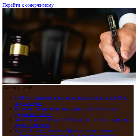
Перейти к содержимому
7 августа, 2026
JAMA : серьезный вред экранов для психики детей не
подтвержден
Психолог Абравитова рассказала, почему опасно
сдерживать слезы
Запись в детский сад в 2026 году: как встать в очередь и
подать заявление
Одиссей, Аид, Дионис, Афродита и Гера: зачем