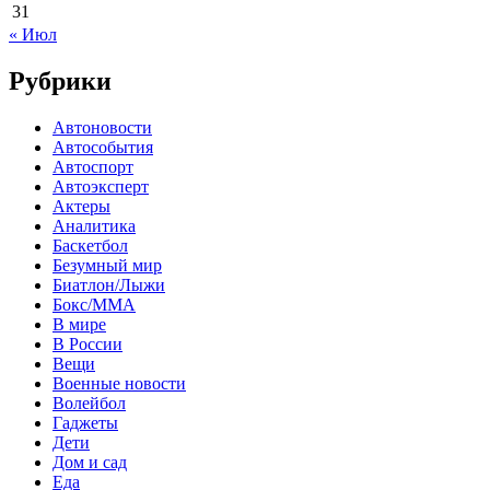
31
« Июл
Рубрики
Автоновости
Автособытия
Автоспорт
Автоэксперт
Актеры
Аналитика
Баскетбол
Безумный мир
Биатлон/Лыжи
Бокс/MMA
В мире
В России
Вещи
Военные новости
Волейбол
Гаджеты
Дети
Дом и сад
Еда