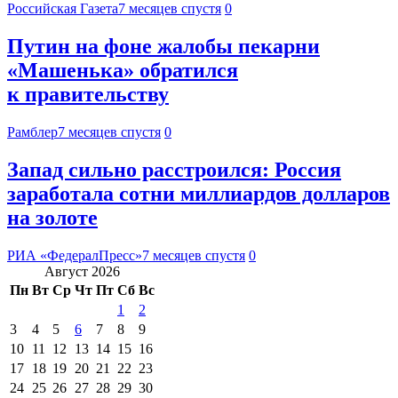
Российская Газета
7 месяцев спустя
0
Путин на фоне жалобы пекарни
«Машенька» обратился
к правительству
Рамблер
7 месяцев спустя
0
Запад сильно расстроился: Россия
заработала сотни миллиардов долларов
на золоте
РИА «ФедералПресс»
7 месяцев спустя
0
Август 2026
Пн
Вт
Ср
Чт
Пт
Сб
Вс
1
2
3
4
5
6
7
8
9
10
11
12
13
14
15
16
17
18
19
20
21
22
23
24
25
26
27
28
29
30