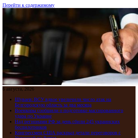
Перейти к содержимому
6 августа, 2026
Шуваев: ВСУ вдвое увеличили число атак на
Белгородскую область за два месяца
Военкоры сообщили о подготовке массированного
удара по Украине
Над регионами РФ за день сбили 245 украинских
беспилотников
Конгрессмен США раскрыл детали переговоров с