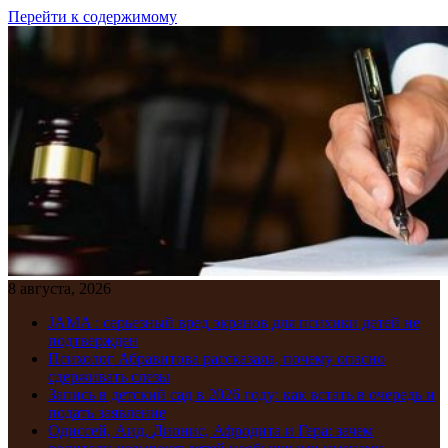
Перейти к содержимому
8 августа, 2026
JAMA : серьезный вред экранов для психики детей не
подтвержден
Психолог Абравитова рассказала, почему опасно
сдерживать слезы
Запись в детский сад в 2026 году: как встать в очередь и
подать заявление
Одиссей, Аид, Дионис, Афродита и Гера: зачем