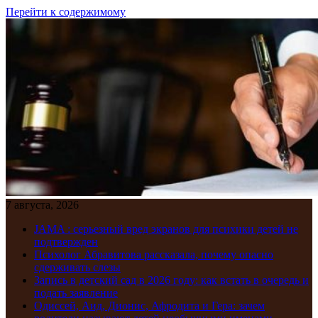
Перейти к содержимому
7 августа, 2026
JAMA : серьезный вред экранов для психики детей не
подтвержден
Психолог Абравитова рассказала, почему опасно
сдерживать слезы
Запись в детский сад в 2026 году: как встать в очередь и
подать заявление
Одиссей, Аид, Дионис, Афродита и Гера: зачем