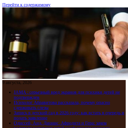
Перейти к содержимому
9 августа, 2026
JAMA : серьезный вред экранов для психики детей не
подтвержден
Психолог Абравитова рассказала, почему опасно
сдерживать слезы
Запись в детский сад в 2026 году: как встать в очередь и
подать заявление
Одиссей, Аид, Дионис, Афродита и Гера: зачем