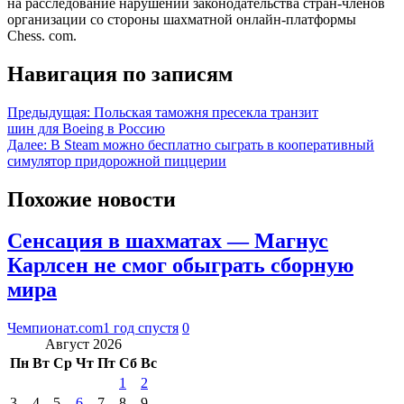
на расследование нарушений законодательства стран-членов
организации со стороны шахматной онлайн-платформы
Chess. com.
Навигация по записям
Предыдущая:
Польская таможня пресекла транзит
шин для Boeing в Россию
Далее:
В Steam можно бесплатно сыграть в кооперативный
симулятор придорожной пиццерии
Похожие новости
Сенсация в шахматах — Магнус
Карлсен не смог обыграть сборную
мира
Чемпионат.com
1 год спустя
0
Август 2026
Пн
Вт
Ср
Чт
Пт
Сб
Вс
1
2
3
4
5
6
7
8
9