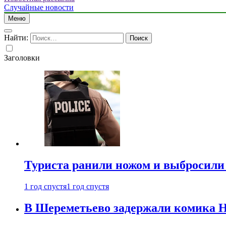
Случайные новости
Меню
Найти:
Заголовки
Туриста ранили ножом и выбросили
1 год спустя
1 год спустя
В Шереметьево задержали комика Н