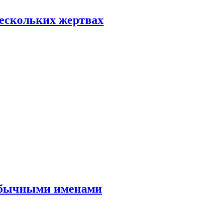
нескольких жертвах
еобычными именами