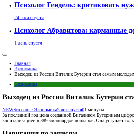
Психолог Гендель: критиковать нужн
24 часа спустя
Психолог Абравитова: карманные де
1 день спустя
Главная
Экономика
Выходец из России Виталик Бутерин стал самым молоды
Экономика
Выходец из России Виталик Бутерин с
NEWSru.com :: Экономика
5 лет спустя
0
1 минуты
За последний год цена созданной Виталиком Бутериным цифро
капитализацией в 389 миллиардов долларов. Она уступает толь
Навигация по записям