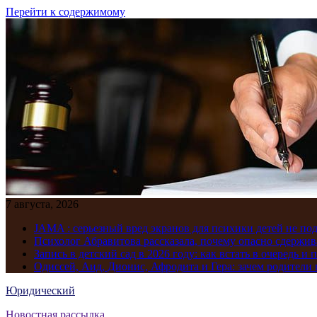
Перейти к содержимому
7 августа, 2026
JAMA : серьезный вред экранов для психики детей не по
Психолог Абравитова рассказала, почему опасно сдержив
Запись в детский сад в 2026 году: как встать в очередь и 
Одиссей, Аид, Дионис, Афродита и Гера: зачем родител
Юридический
Новостная рассылка