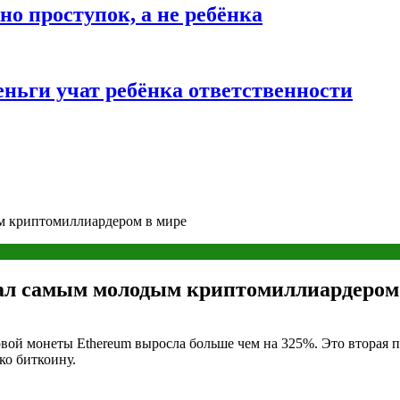
о проступок, а не ребёнка
ньги учат ребёнка ответственности
м криптомиллиардером в мире
тал самым молодым криптомиллиардером
вой монеты Ethereum выросла больше чем на 325%. Это вторая 
ко биткоину.