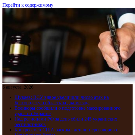
Перейти к содержимому
6 августа, 2026
Шуваев: ВСУ вдвое увеличили число атак на
Белгородскую область за два месяца
Военкоры сообщили о подготовке массированного
удара по Украине
Над регионами РФ за день сбили 245 украинских
беспилотников
Конгрессмен США раскрыл детали переговоров с