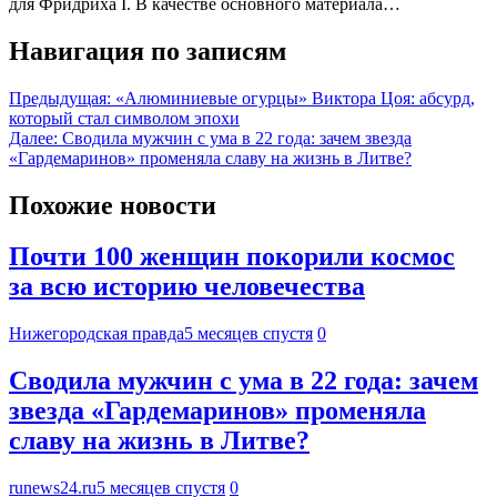
для Фридриха I. В качестве основного материала…
Навигация по записям
Предыдущая:
«Алюминиевые огурцы» Виктора Цоя: абсурд,
который стал символом эпохи
Далее:
Сводила мужчин с ума в 22 года: зачем звезда
«Гардемаринов» променяла славу на жизнь в Литве?
Похожие новости
Почти 100 женщин покорили космос
за всю историю человечества
Нижегородская правда
5 месяцев спустя
0
Сводила мужчин с ума в 22 года: зачем
звезда «Гардемаринов» променяла
славу на жизнь в Литве?
runews24.ru
5 месяцев спустя
0