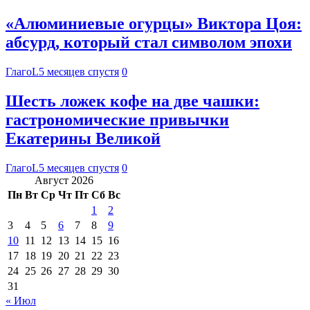
«Алюминиевые огурцы» Виктора Цоя:
абсурд, который стал символом эпохи
ГлагоL
5 месяцев спустя
0
Шесть ложек кофе на две чашки:
гастрономические привычки
Екатерины Великой
ГлагоL
5 месяцев спустя
0
Август 2026
Пн
Вт
Ср
Чт
Пт
Сб
Вс
1
2
3
4
5
6
7
8
9
10
11
12
13
14
15
16
17
18
19
20
21
22
23
24
25
26
27
28
29
30
31
« Июл