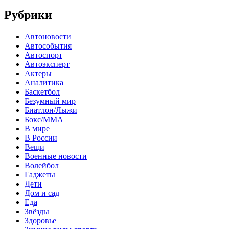
Рубрики
Автоновости
Автособытия
Автоспорт
Автоэксперт
Актеры
Аналитика
Баскетбол
Безумный мир
Биатлон/Лыжи
Бокс/MMA
В мире
В России
Вещи
Военные новости
Волейбол
Гаджеты
Дети
Дом и сад
Еда
Звёзды
Здоровье