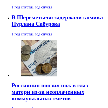
1 год спустя
1 год спустя
В Шереметьево задержали комика
Нурлана Сабурова
1 год спустя
1 год спустя
Россиянин вонзил нож в глаз
матери из-за неоплаченных
коммунальных счетов