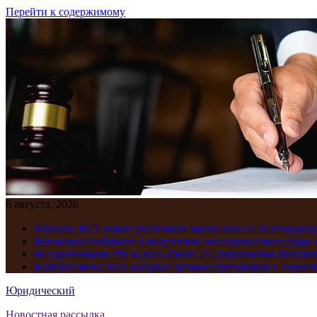
Перейти к содержимому
6 августа, 2026
Шуваев: ВСУ вдвое увеличили число атак на Белгородску
Военкоры сообщили о подготовке массированного удара 
Над регионами РФ за день сбили 245 украинских беспил
Конгрессмен США раскрыл детали переговоров с Украиной
Юридический
Новостная рассылка