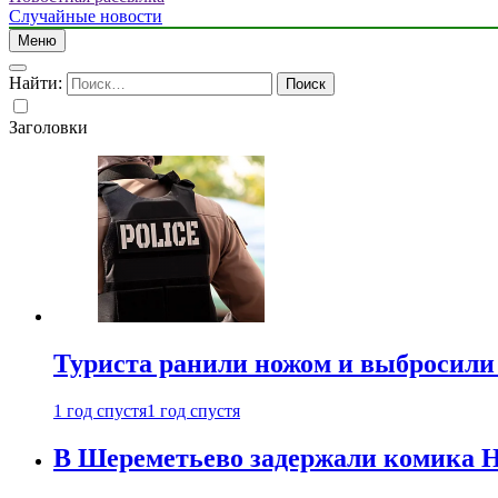
Случайные новости
Меню
Найти:
Заголовки
Туриста ранили ножом и выбросили
1 год спустя
1 год спустя
В Шереметьево задержали комика Н