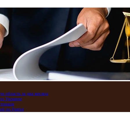
ю область за два месяца
по Украине
отников
 по Patriot