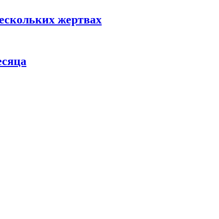
нескольких жертвах
есяца