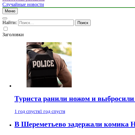
Случайные новости
Меню
Найти:
Заголовки
Туриста ранили ножом и выбросили
1 год спустя
1 год спустя
В Шереметьево задержали комика Н