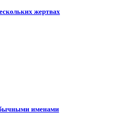
нескольких жертвах
еобычными именами