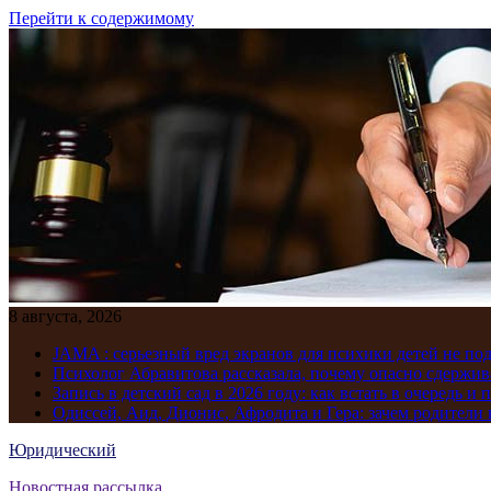
Перейти к содержимому
8 августа, 2026
JAMA : серьезный вред экранов для психики детей не по
Психолог Абравитова рассказала, почему опасно сдержив
Запись в детский сад в 2026 году: как встать в очередь и 
Одиссей, Аид, Дионис, Афродита и Гера: зачем родител
Юридический
Новостная рассылка