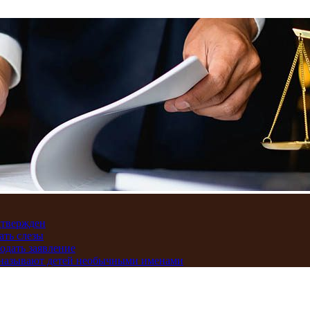
дтвержден
ать слезы
подать заявление
и называют детей необычными именами