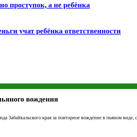
о проступок, а не ребёнка
ньги учат ребёнка ответственности
пьяного вождения
нда Забайкальского края за повторное вождение в пьяном виде,