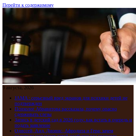
Перейти к содержимому
9 августа, 2026
JAMA : серьезный вред экранов для психики детей не
подтвержден
Психолог Абравитова рассказала, почему опасно
сдерживать слезы
Запись в детский сад в 2026 году: как встать в очередь и
подать заявление
Одиссей, Аид, Дионис, Афродита и Гера: зачем