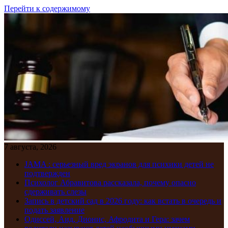
Перейти к содержимому
7 августа, 2026
JAMA : серьезный вред экранов для психики детей не
подтвержден
Психолог Абравитова рассказала, почему опасно
сдерживать слезы
Запись в детский сад в 2026 году: как встать в очередь и
подать заявление
Одиссей, Аид, Дионис, Афродита и Гера: зачем