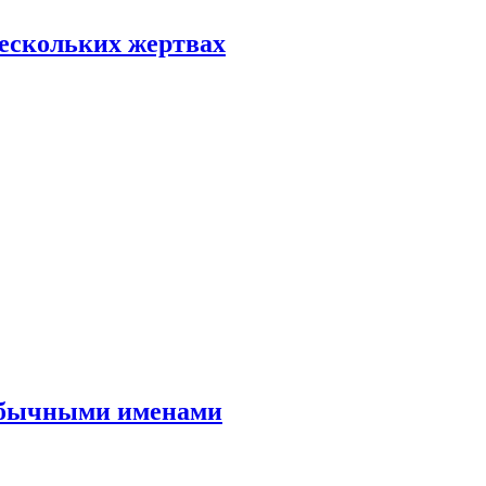
нескольких жертвах
еобычными именами