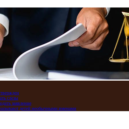
дтвержден
ать слезы
подать заявление
и называют детей необычными именами