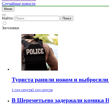
Случайные новости
Меню
Найти:
Заголовки
Туриста ранили ножом и выбросили
1 год спустя
1 год спустя
В Шереметьево задержали комика Н