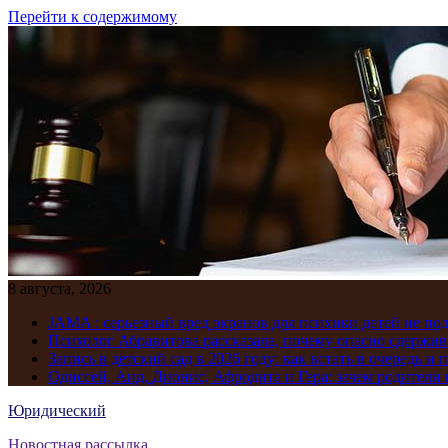
Перейти к содержимому
8 августа, 2026
JAMA : серьезный вред экранов для психики детей не по
Психолог Абравитова рассказала, почему опасно сдержив
Запись в детский сад в 2026 году: как встать в очередь и 
Одиссей, Аид, Дионис, Афродита и Гера: зачем родител
Юридический
Новостная рассылка