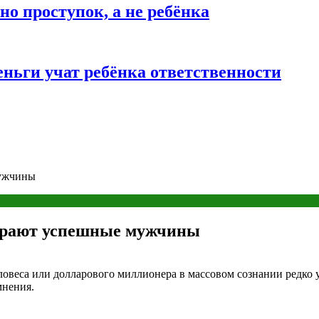
о проступок, а не ребёнка
ньги учат ребёнка ответственности
мужчины
ирают успешные мужчины
овеса или долларового миллионера в массовом сознании редко 
мнения.