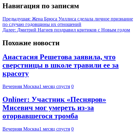
Навигация по записям
Предыдущая:
Жена Брюса Уиллиса сделала личное признание
по случаю годовщины их отношений
Далее:
Дмитрий Нагиев поздравил критиков с Новым годом
Похожие новости
Анастасия Решетова заявила, что
сверстницы в школе травили ее за
красоту
Вечерняя Москва
1 месяц спустя
0
Onlíner: Участник «Песняров»
Мисевич мог умереть из-за
оторвавшегося тромба
Вечерняя Москва
1 месяц спустя
0