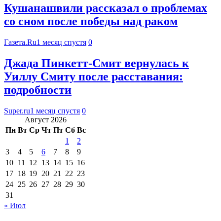
Кушанашвили рассказал о проблемах
со сном после победы над раком
Газета.Ru
1 месяц спустя
0
Джада Пинкетт‑Смит вернулась к
Уиллу Смиту после расставания:
подробности
Super.ru
1 месяц спустя
0
Август 2026
Пн
Вт
Ср
Чт
Пт
Сб
Вс
1
2
3
4
5
6
7
8
9
10
11
12
13
14
15
16
17
18
19
20
21
22
23
24
25
26
27
28
29
30
31
« Июл