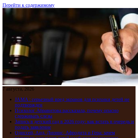
Перейти к содержимому
7 августа, 2026
JAMA : серьезный вред экранов для психики детей не
подтвержден
Психолог Абравитова рассказала, почему опасно
сдерживать слезы
Запись в детский сад в 2026 году: как встать в очередь и
подать заявление
Одиссей, Аид, Дионис, Афродита и Гера: зачем