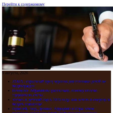
Перейти к содержимому
9 августа, 2026
JAMA : серьезный вред экранов для психики детей не
подтвержден
Психолог Абравитова рассказала, почему опасно
сдерживать слезы
Запись в детский сад в 2026 году: как встать в очередь и
подать заявление
Одиссей, Аид, Дионис, Афродита и Гера: зачем