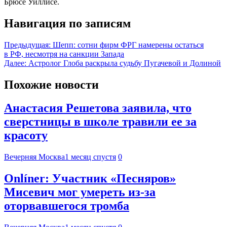
Брюсе Уиллисе.
Навигация по записям
Предыдущая:
Шепп: сотни фирм ФРГ намерены остаться
в РФ, несмотря на санкции Запада
Далее:
Астролог Глоба раскрыла судьбу Пугачевой и Долиной
Похожие новости
Анастасия Решетова заявила, что
сверстницы в школе травили ее за
красоту
Вечерняя Москва
1 месяц спустя
0
Onlíner: Участник «Песняров»
Мисевич мог умереть из-за
оторвавшегося тромба