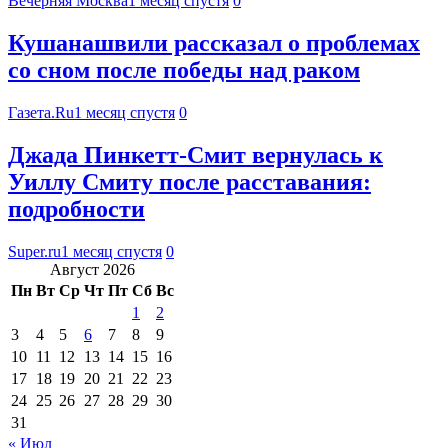
Вечерняя Москва
1 месяц спустя
0
Кушанашвили рассказал о проблемах
со сном после победы над раком
Газета.Ru
1 месяц спустя
0
Джада Пинкетт‑Смит вернулась к
Уиллу Смиту после расставания:
подробности
Super.ru
1 месяц спустя
0
Август 2026
Пн
Вт
Ср
Чт
Пт
Сб
Вс
1
2
3
4
5
6
7
8
9
10
11
12
13
14
15
16
17
18
19
20
21
22
23
24
25
26
27
28
29
30
31
« Июл