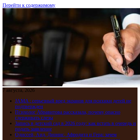
Перейти к содержимому
7 августа, 2026
JAMA : серьезный вред экранов для психики детей не
подтвержден
Психолог Абравитова рассказала, почему опасно
сдерживать слезы
Запись в детский сад в 2026 году: как встать в очередь и
подать заявление
Одиссей, Аид, Дионис, Афродита и Гера: зачем