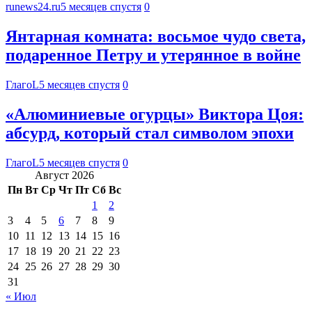
runews24.ru
5 месяцев спустя
0
Янтарная комната: восьмое чудо света,
подаренное Петру и утерянное в войне
ГлагоL
5 месяцев спустя
0
«Алюминиевые огурцы» Виктора Цоя:
абсурд, который стал символом эпохи
ГлагоL
5 месяцев спустя
0
Август 2026
Пн
Вт
Ср
Чт
Пт
Сб
Вс
1
2
3
4
5
6
7
8
9
10
11
12
13
14
15
16
17
18
19
20
21
22
23
24
25
26
27
28
29
30
31
« Июл