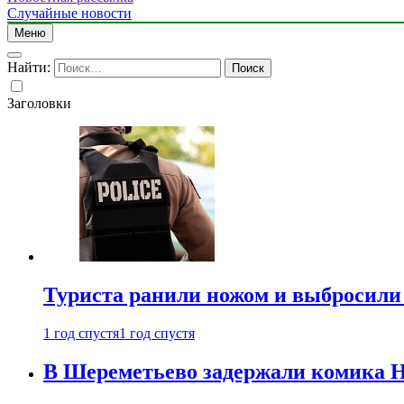
Случайные новости
Меню
Найти:
Заголовки
Туриста ранили ножом и выбросили
1 год спустя
1 год спустя
В Шереметьево задержали комика Н