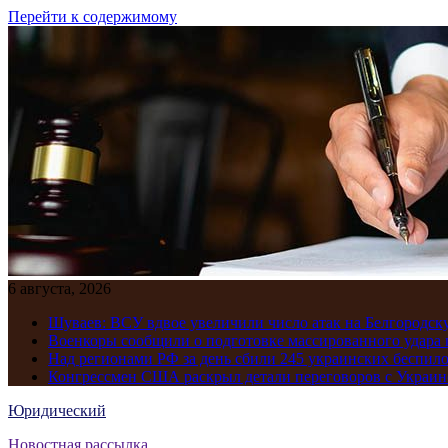
Перейти к содержимому
6 августа, 2026
Шуваев: ВСУ вдвое увеличили число атак на Белгородску
Военкоры сообщили о подготовке массированного удара 
Над регионами РФ за день сбили 245 украинских беспил
Конгрессмен США раскрыл детали переговоров с Украиной
Юридический
Новостная рассылка