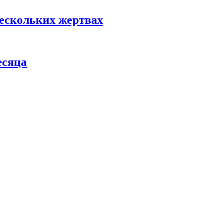
нескольких жертвах
есяца