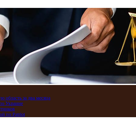
ю область за два месяца
по Украине
отников
 по Patriot