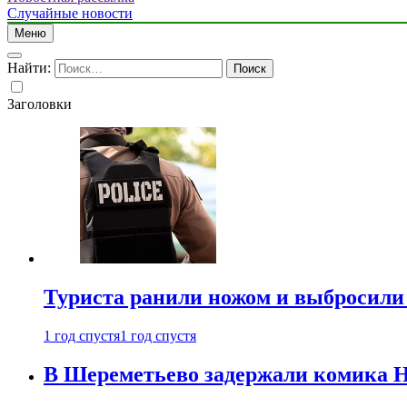
Случайные новости
Меню
Найти:
Заголовки
Туриста ранили ножом и выбросили
1 год спустя
1 год спустя
В Шереметьево задержали комика Н