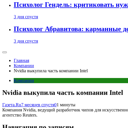
Психолог Гендель: критиковать нужн
3 дня спустя
Психолог Абравитова: карманные де
3 дня спустя
Главная
Компании
Nvidia выкупила часть компании Intel
Компании
Nvidia выкупила часть компании Intel
Газета.Ru
7 месяцев спустя
0
1 минуты
Компания Nvidia, ведущий разработчик чипов для искусственн
агентство Reuters.
Навигация по записям