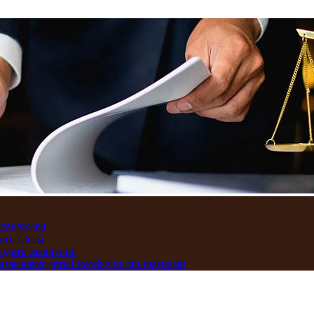
дтвержден
ать слезы
подать заявление
и называют детей необычными именами