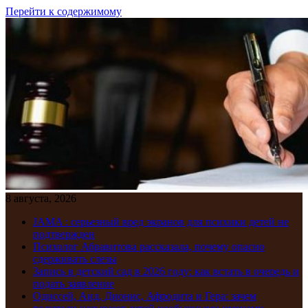
Перейти к содержимому
8 августа, 2026
JAMA : серьезный вред экранов для психики детей не
подтвержден
Психолог Абравитова рассказала, почему опасно
сдерживать слезы
Запись в детский сад в 2026 году: как встать в очередь и
подать заявление
Одиссей, Аид, Дионис, Афродита и Гера: зачем