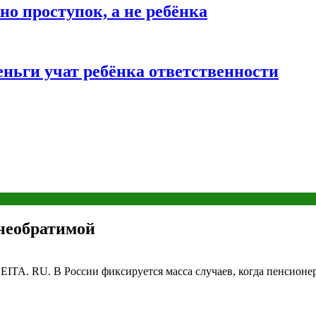
о проступок, а не ребёнка
ньги учат ребёнка ответственности
 необратимой
ITA. RU. В России фиксируется масса случаев, когда пенсион