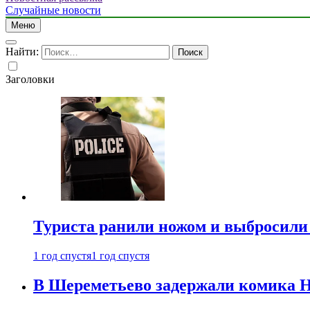
Случайные новости
Меню
Найти:
Заголовки
Туриста ранили ножом и выбросили
1 год спустя
1 год спустя
В Шереметьево задержали комика Н