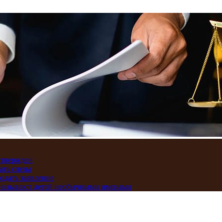
дтвержден
ать слезы
подать заявление
и называют детей необычными именами