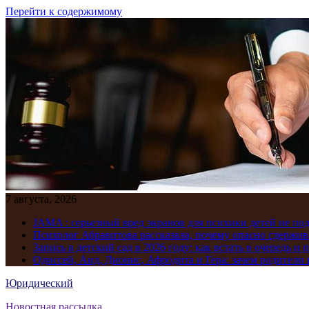
Перейти к содержимому
7 августа, 2026
JAMA : серьезный вред экранов для психики детей не по
Психолог Абравитова рассказала, почему опасно сдержив
Запись в детский сад в 2026 году: как встать в очередь и 
Одиссей, Аид, Дионис, Афродита и Гера: зачем родител
Юридический
Новостная рассылка