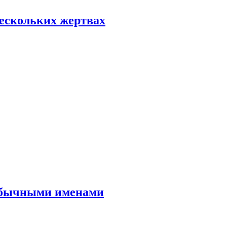
нескольких жертвах
еобычными именами