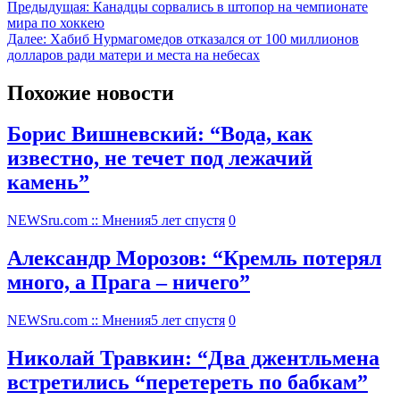
Предыдущая:
Канадцы сорвались в штопор на чемпионате
мира по хоккею
Далее:
Хабиб Нурмагомедов отказался от 100 миллионов
долларов ради матери и места на небесах
Похожие новости
Борис Вишневский: “Вода, как
известно, не течет под лежачий
камень”
NEWSru.com :: Мнения
5 лет спустя
0
Александр Морозов: “Кремль потерял
много, а Прага – ничего”
NEWSru.com :: Мнения
5 лет спустя
0
Николай Травкин: “Два джентльмена
встретились “перетереть по бабкам”