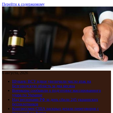
Перейти к содержимому
6 августа, 2026
Шуваев: ВСУ вдвое увеличили число атак на
Белгородскую область за два месяца
Военкоры сообщили о подготовке массированного
удара по Украине
Над регионами РФ за день сбили 245 украинских
беспилотников
Конгрессмен США раскрыл детали переговоров с