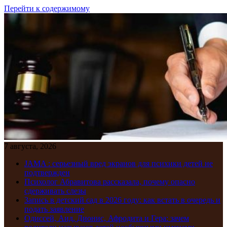
Перейти к содержимому
7 августа, 2026
JAMA : серьезный вред экранов для психики детей не
подтвержден
Психолог Абравитова рассказала, почему опасно
сдерживать слезы
Запись в детский сад в 2026 году: как встать в очередь и
подать заявление
Одиссей, Аид, Дионис, Афродита и Гера: зачем