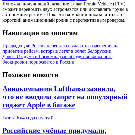
Луноход, получивший название Lunar Terrain Vehicle (LTV),
сможет перевозить двух астронавтов или доставлять грузы в
автономном режиме. Пока что компании показали только
короткий анимационный ролик с перспективным ровером.
Навигация по записям
Предыдущая:
Россия перестала выдавать разрешения на
прибытие рейсам, которые летят в облет Белоруссии
Далее:
Госдума и Роскомнадзор обсудят возможность
блокировки порносайтов в России
Похожие новости
Авиакомпания Lufthansa заявила,
что не вводила запрет на популярный
гаджет Apple в багаже
Газета.Ru
4 года спустя
0
Российские учёные придумали,