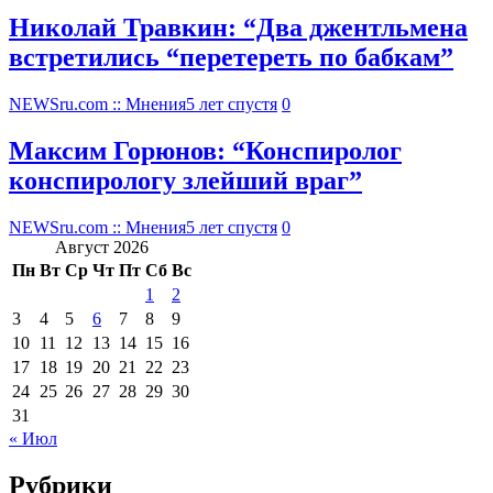
Николай Травкин: “Два джентльмена
встретились “перетереть по бабкам”
NEWSru.com :: Мнения
5 лет спустя
0
Максим Горюнов: “Конспиролог
конспирологу злейший враг”
NEWSru.com :: Мнения
5 лет спустя
0
Август 2026
Пн
Вт
Ср
Чт
Пт
Сб
Вс
1
2
3
4
5
6
7
8
9
10
11
12
13
14
15
16
17
18
19
20
21
22
23
24
25
26
27
28
29
30
31
« Июл
Рубрики