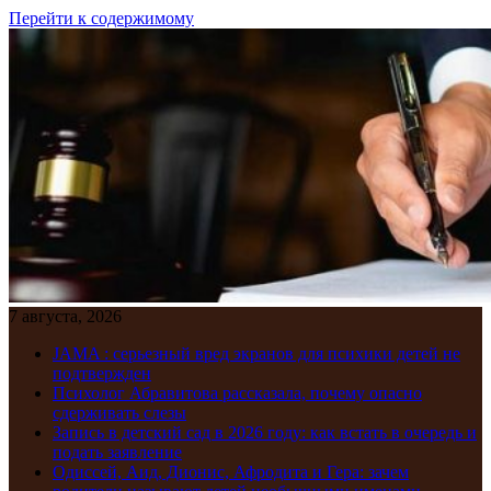
Перейти к содержимому
7 августа, 2026
JAMA : серьезный вред экранов для психики детей не
подтвержден
Психолог Абравитова рассказала, почему опасно
сдерживать слезы
Запись в детский сад в 2026 году: как встать в очередь и
подать заявление
Одиссей, Аид, Дионис, Афродита и Гера: зачем