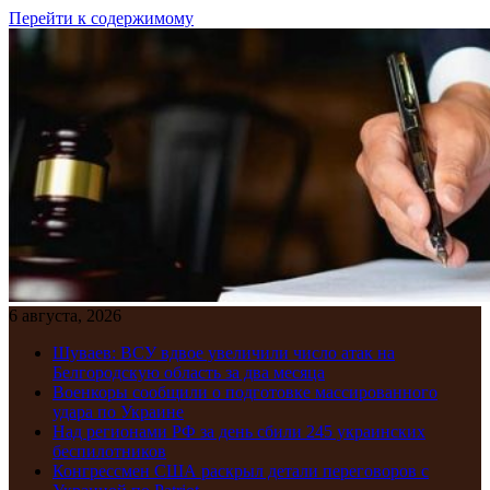
Перейти к содержимому
6 августа, 2026
Шуваев: ВСУ вдвое увеличили число атак на
Белгородскую область за два месяца
Военкоры сообщили о подготовке массированного
удара по Украине
Над регионами РФ за день сбили 245 украинских
беспилотников
Конгрессмен США раскрыл детали переговоров с