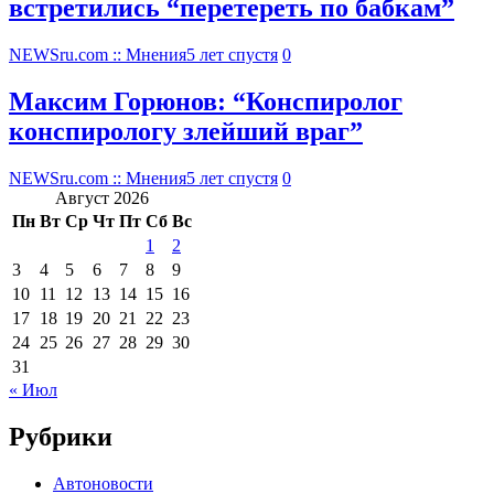
встретились “перетереть по бабкам”
NEWSru.com :: Мнения
5 лет спустя
0
Максим Горюнов: “Конспиролог
конспирологу злейший враг”
NEWSru.com :: Мнения
5 лет спустя
0
Август 2026
Пн
Вт
Ср
Чт
Пт
Сб
Вс
1
2
3
4
5
6
7
8
9
10
11
12
13
14
15
16
17
18
19
20
21
22
23
24
25
26
27
28
29
30
31
« Июл
Рубрики
Автоновости