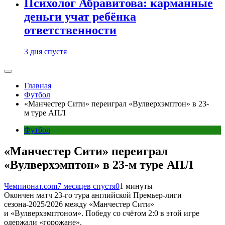
Психолог Абравитова: карманные
деньги учат ребёнка
ответственности
3 дня спустя
Главная
Футбол
«Манчестер Сити» переиграл «Вулверхэмптон» в 23-
м туре АПЛ
Футбол
«Манчестер Сити» переиграл
«Вулверхэмптон» в 23-м туре АПЛ
Чемпионат.com
7 месяцев спустя
0
1 минуты
Окончен матч 23-го тура английской Премьер-лиги
сезона-2025/2026 между «Манчестер Сити»
и «Вулверхэмптоном». Победу со счётом 2:0 в этой игре
одержали «горожане».