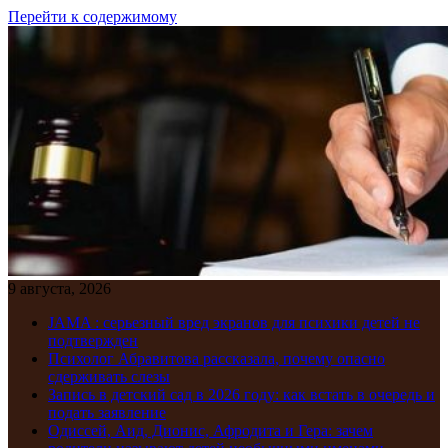
Перейти к содержимому
9 августа, 2026
JAMA : серьезный вред экранов для психики детей не
подтвержден
Психолог Абравитова рассказала, почему опасно
сдерживать слезы
Запись в детский сад в 2026 году: как встать в очередь и
подать заявление
Одиссей, Аид, Дионис, Афродита и Гера: зачем