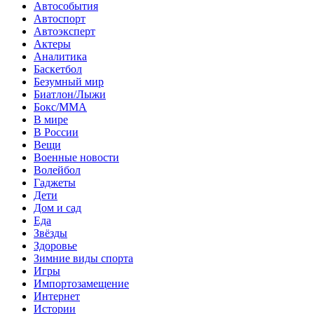
Автособытия
Автоспорт
Автоэксперт
Актеры
Аналитика
Баскетбол
Безумный мир
Биатлон/Лыжи
Бокс/MMA
В мире
В России
Вещи
Военные новости
Волейбол
Гаджеты
Дети
Дом и сад
Еда
Звёзды
Здоровье
Зимние виды спорта
Игры
Импортозамещение
Интернет
Истории