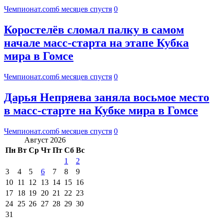
Чемпионат.com
6 месяцев спустя
0
Коростелёв сломал палку в самом
начале масс-старта на этапе Кубка
мира в Гомсе
Чемпионат.com
6 месяцев спустя
0
Дарья Непряева заняла восьмое место
в масс-старте на Кубке мира в Гомсе
Чемпионат.com
6 месяцев спустя
0
Август 2026
Пн
Вт
Ср
Чт
Пт
Сб
Вс
1
2
3
4
5
6
7
8
9
10
11
12
13
14
15
16
17
18
19
20
21
22
23
24
25
26
27
28
29
30
31