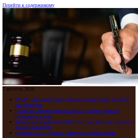
Перейти к содержимому
7 августа, 2026
JAMA : серьезный вред экранов для психики детей не
подтвержден
Психолог Абравитова рассказала, почему опасно
сдерживать слезы
Запись в детский сад в 2026 году: как встать в очередь и
подать заявление
Одиссей, Аид, Дионис, Афродита и Гера: зачем