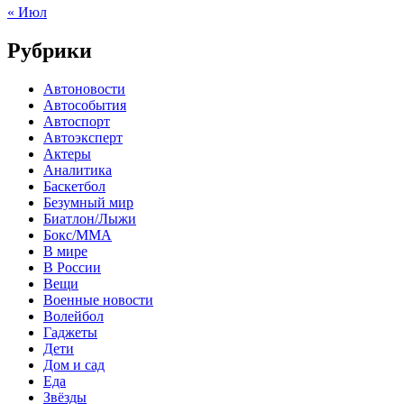
« Июл
Рубрики
Автоновости
Автособытия
Автоспорт
Автоэксперт
Актеры
Аналитика
Баскетбол
Безумный мир
Биатлон/Лыжи
Бокс/MMA
В мире
В России
Вещи
Военные новости
Волейбол
Гаджеты
Дети
Дом и сад
Еда
Звёзды