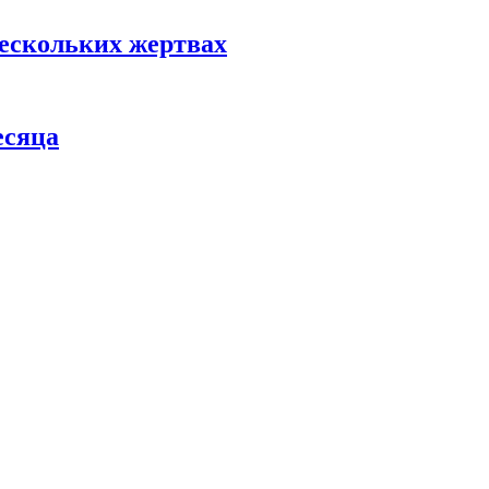
нескольких жертвах
есяца