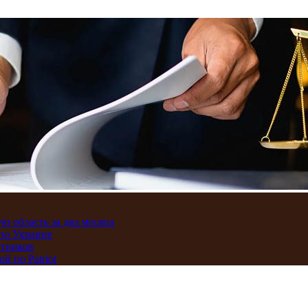
ю область за два месяца
по Украине
отников
 по Patriot