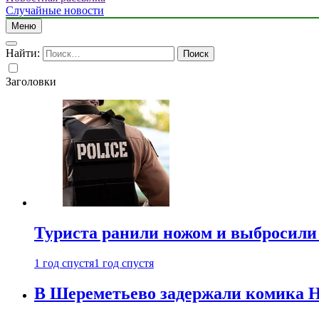
Случайные новости
Меню
Найти:
Заголовки
Туриста ранили ножом и выбросили
1 год спустя
1 год спустя
В Шереметьево задержали комика Н