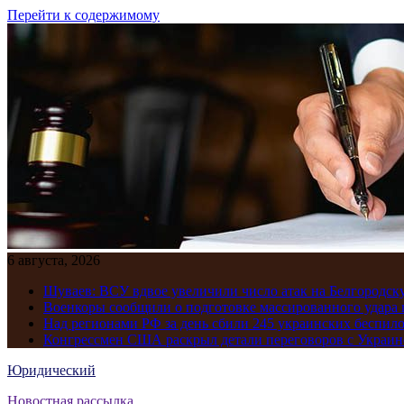
Перейти к содержимому
6 августа, 2026
Шуваев: ВСУ вдвое увеличили число атак на Белгородску
Военкоры сообщили о подготовке массированного удара 
Над регионами РФ за день сбили 245 украинских беспил
Конгрессмен США раскрыл детали переговоров с Украиной
Юридический
Новостная рассылка