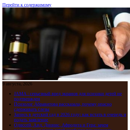
Перейти к содержимому
9 августа, 2026
JAMA : серьезный вред экранов для психики детей не
подтвержден
Психолог Абравитова рассказала, почему опасно
сдерживать слезы
Запись в детский сад в 2026 году: как встать в очередь и
подать заявление
Одиссей, Аид, Дионис, Афродита и Гера: зачем