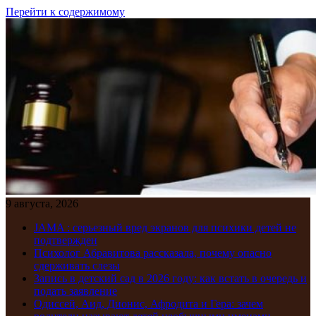
Перейти к содержимому
9 августа, 2026
JAMA : серьезный вред экранов для психики детей не
подтвержден
Психолог Абравитова рассказала, почему опасно
сдерживать слезы
Запись в детский сад в 2026 году: как встать в очередь и
подать заявление
Одиссей, Аид, Дионис, Афродита и Гера: зачем