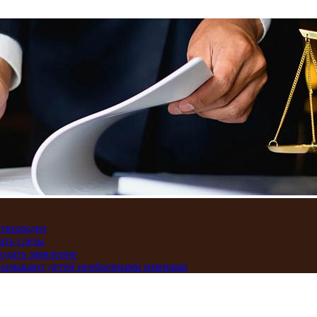
дтвержден
ать слезы
подать заявление
и называют детей необычными именами