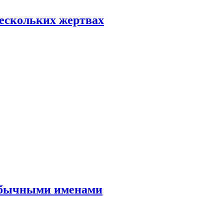
нескольких жертвах
еобычными именами