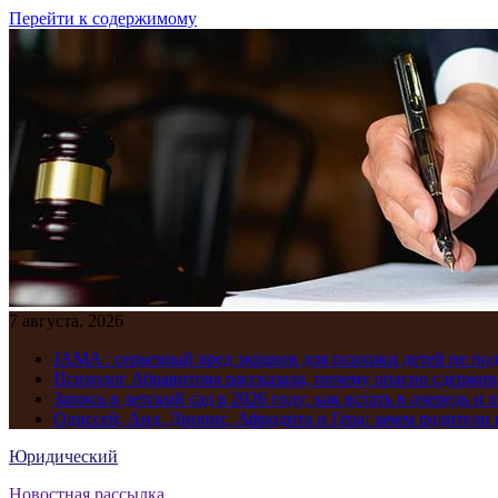
Перейти к содержимому
7 августа, 2026
JAMA : серьезный вред экранов для психики детей не по
Психолог Абравитова рассказала, почему опасно сдержив
Запись в детский сад в 2026 году: как встать в очередь и 
Одиссей, Аид, Дионис, Афродита и Гера: зачем родител
Юридический
Новостная рассылка