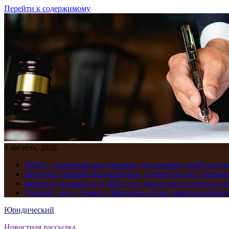
Перейти к содержимому
8 августа, 2026
JAMA : серьезный вред экранов для психики детей не по
Психолог Абравитова рассказала, почему опасно сдержив
Запись в детский сад в 2026 году: как встать в очередь и 
Одиссей, Аид, Дионис, Афродита и Гера: зачем родител
Юридический
Новостная рассылка