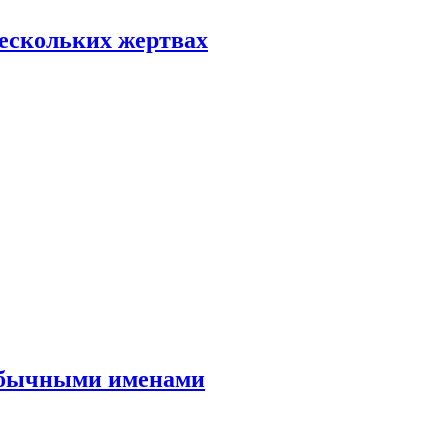
нескольких жертвах
еобычными именами