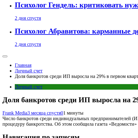
Психолог Гендель: критиковать нужн
2 дня спустя
Психолог Абравитова: карманные де
2 дня спустя
Главная
Личный счет
Доля банкротов среди ИП выросла на 29% в первом кварт
Личный счет
Доля банкротов среди ИП выросла на 2
Frank Media
3 месяца спустя
0
1 минуты
Число банкротов среди индивидуальных предпринимателей (ИП) 
процедуру банкротства. Об этом сообщила газета «Ведомости» 
Навигация по записям