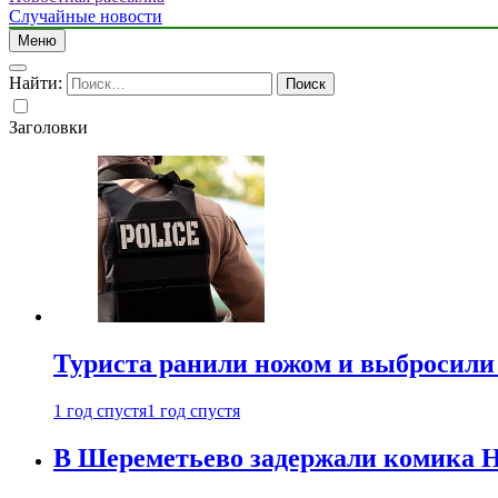
Случайные новости
Меню
Найти:
Заголовки
Туриста ранили ножом и выбросили
1 год спустя
1 год спустя
В Шереметьево задержали комика Н