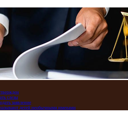
дтвержден
ать слезы
подать заявление
и называют детей необычными именами