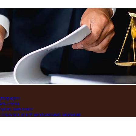
дтвержден
ать слезы
подать заявление
и называют детей необычными именами