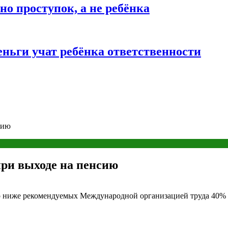
о проступок, а не ребёнка
ньги учат ребёнка ответственности
сию
при выходе на пенсию
но ниже рекомендуемых Международной организацией труда 40%