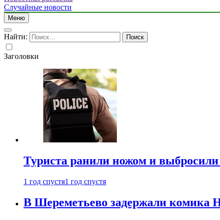
Случайные новости
Меню
Найти:
Заголовки
Туриста ранили ножом и выбросили
1 год спустя
1 год спустя
В Шереметьево задержали комика Н