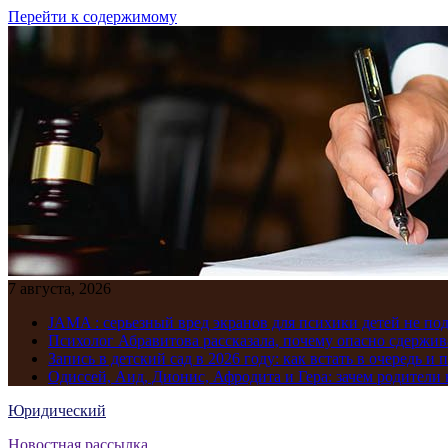
Перейти к содержимому
7 августа, 2026
JAMA : серьезный вред экранов для психики детей не по
Психолог Абравитова рассказала, почему опасно сдержив
Запись в детский сад в 2026 году: как встать в очередь и 
Одиссей, Аид, Дионис, Афродита и Гера: зачем родител
Юридический
Новостная рассылка