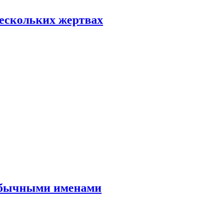
нескольких жертвах
еобычными именами